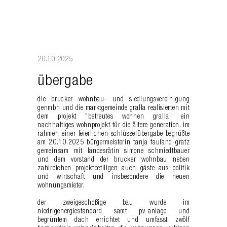
20.10.2025
übergabe
die
brucker wohnbau- und siedlungsvereinigung
genmbh
und die
marktgemeinde gralla
realisierten mit
dem projekt "betreutes wohnen gralla" ein
nachhaltiges wohnprojekt für die ältere generation. im
rahmen einer feierlichen schlüsselübergabe begrüßte
am 20.10.2025 bürgermeisterin tanja fauland-gratz
gemeinsam mit landesrätin simone schmiedtbauer
und dem vorstand der brucker wohnbau neben
zahlreichen projektbetiligen auch gäste aus politik
und wirtschaft und insbesondere die neuen
wohnungsmieter.
der zweigeschoßige bau wurde im
niedrigenergiestandard samt pv-anlage und
begrüntem dach errichtet und umfasst zwölf