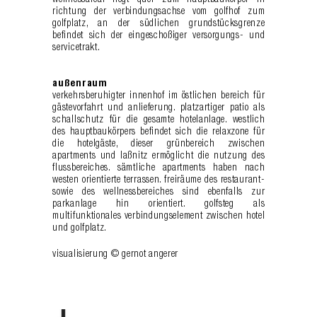
wellnessareal liegt quer zum hauptbaukörper in
richtung der verbindungsachse vom golfhof zum
golfplatz, an der südlichen grundstücksgrenze
befindet sich der eingeschoßiger versorgungs- und
servicetrakt.
außenraum
verkehrsberuhigter innenhof im östlichen bereich für
gästevorfahrt und anlieferung. platzartiger patio als
schallschutz für die gesamte hotelanlage. westlich
des hauptbaukörpers befindet sich die relaxzone für
die hotelgäste, dieser grünbereich zwischen
apartments und laßnitz ermöglicht die nutzung des
flussbereiches. sämtliche apartments haben nach
westen orientierte terrassen. freiräume des restaurant-
sowie des wellnessbereiches sind ebenfalls zur
parkanlage hin orientiert. golfsteg als
multifunktionales verbindungselement zwischen hotel
und golfplatz.
visualisierung © gernot angerer